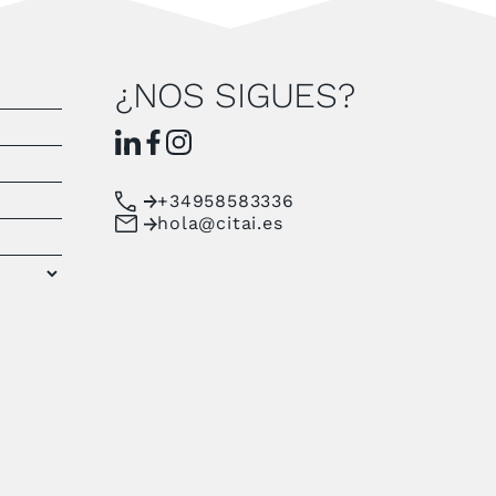
¿NOS SIGUES?
+34958583336
hola@citai.es