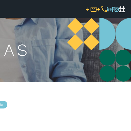
IAS
ía