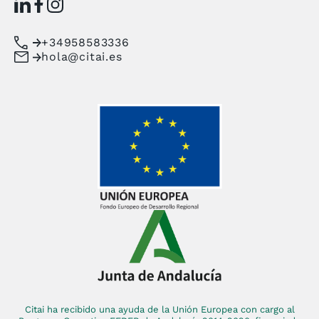
+34958583336
hola@citai.es
Citai ha recibido una ayuda de la Unión Europea con cargo al