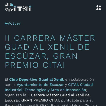
Volver
II CARRERA MÁSTER
GUAD AL XENIL DE
ESCÚZAR, GRAN
PREMIO CITAI
El
Club Deportivo Guad al Xenil
,
en colaboración
con el
Ayuntamiento de Escúzar
y
CITAI, Ciudad
Industrial, Tecnológica y Área de Innovación
;
organizan la
II Carrera Máster Guad al Xenil de
Escúzar, GRAN PREMIO CITAI
, puntuable para el
Ranking Nacional R.F.E.C., Ranking Andaluz y Circuito