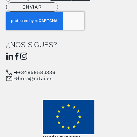
¿NOS SIGUES?
+34958583336
hola@citai.es